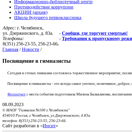
Информационно-библиотечный центр
Противодействие коррупции
АКЦИИ (архив)
Школа будущего первоклассника
Адрес:
г. Челябинск,
ул. Дзержинского, д. 83а.
-
Сообщи, где торгуют смертью!
Телефоны:
-
Требования к пропускному реж
8(351) 256-23-55, 256-23-66
.
Главная
/
Новости
/
Посвящение в гимназисты
Сегодня в стенах гимназии состоялось торжественное мероприятие, посв
Посвящение в гимназисты - это всегда самое уютное, позитивное, доброе, 
Фотоотчет
с места события подготовила Милена Балаклиенко, воспитанни
08.09.2023
© МАОУ "Гимназия №100 г.Челябинска"
454010 Россия, г.Челябинск, ул.Дзержинского, д.83а.
телефон: 8(351) 256-23-55, 256-23-66.
Сайт разработан в «
Инсит
»