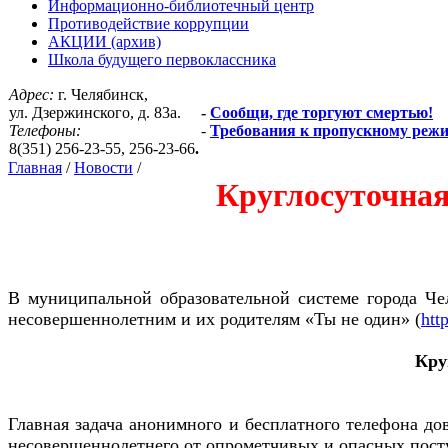
Информационно-библиотечный центр
Противодействие коррупции
АКЦИИ (архив)
Школа будущего первоклассника
Адрес:
г. Челябинск,
ул. Дзержинского, д. 83а.
-
Сообщи, где торгуют смертью!
Телефоны:
-
Требования к пропускному реж
8(351) 256-23-55, 256-23-66
.
Главная
/
Новости
/
Круглосуточная
В муниципальной образовательной системе города Че
несовершеннолетним и их родителям «Ты не один» (
htt
Кру
Главная задача анонимного и бесплатного телефона до
несовершеннолетнего от опрометчивых и опасных посту