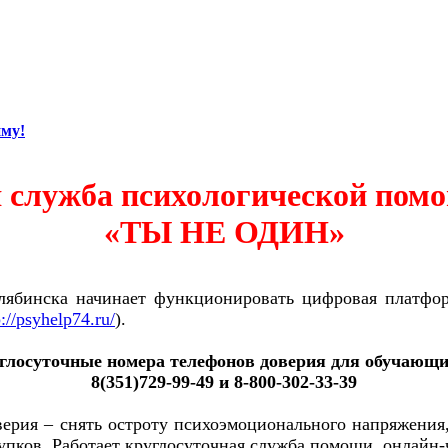
иму!
 служба психологической пом
«ТЫ НЕ ОДИН»
лябинска начинает функционировать цифровая платфо
p://psyhelp74.ru/
).
глосуточные номера телефонов доверия для обучающи
8(351)729-99-49 и 8-800-302-33-39
верия – снять остроту психоэмоционального напряжени
пков. Работает круглосуточная служба помощи, онлайн-